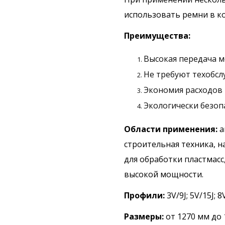
использовать ремни в к
Преимущества:
Высокая передача 
Не требуют техобс
Экономия расходов
Экологически безо
Области применени
я:
а
строительная техника, 
для обработки пластмас
высокой мощности.
Профили:
3V/9J; 5V/15J; 8
Размеры:
от 1270 мм до