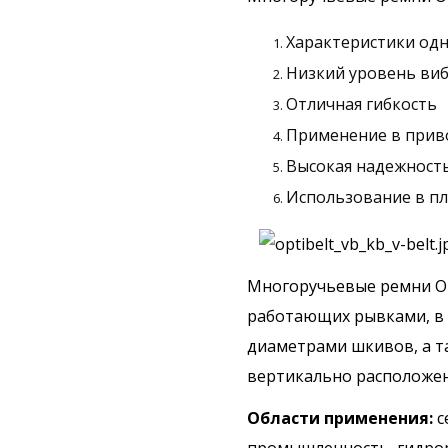
Характеристики одн
Низкий уровень ви
Отличная гибкость
Применение в прив
Высокая надежность
Использование в пл
Многоручьевые ремни Op
работающих рывками, в
диаметрами шкивов, а т
вертикально расположе
Области применени
я:
с