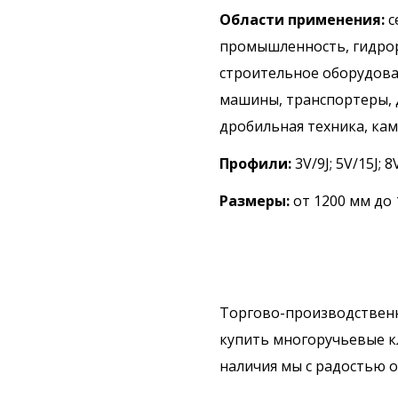
Области применени
я:
с
промышленность, гидрор
строительное оборудов
машины, транспортеры,
дробильная техника, ка
Профили:
3V/9J; 5V/15J; 
Размеры:
от 1200 мм до
Торгово-производствен
купить многоручьевые к
наличия мы с радостью 