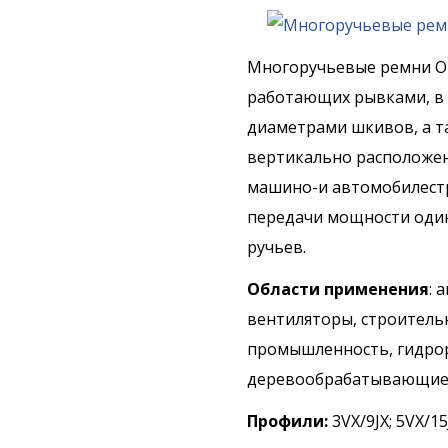
Многоручьевые ремни Op
работающих рывками, в
диаметрами шкивов, а т
вертикально расположен
машино-и автомобилестр
передачи мощности один
ручьев.
Области применения
:
а
вентиляторы, строитель
промышленность, гидрора
деревообрабатывающие 
Профили:
3VX/9JX; 5VX/15