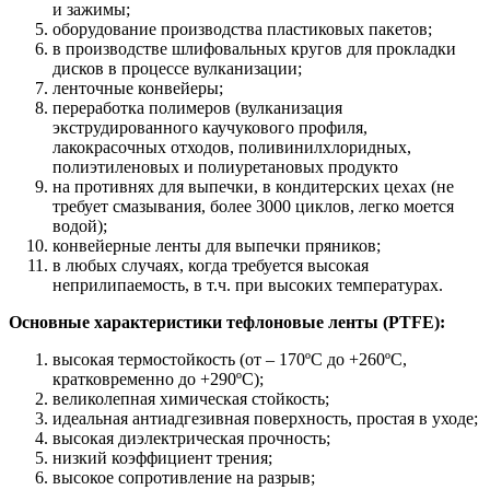
и зажимы;
оборудование производства пластиковых пакетов;
в производстве шлифовальных кругов для прокладки
дисков в процессе вулканизации;
ленточные конвейеры;
переработка полимеров (вулканизация
экструдированного каучукового профиля,
лакокрасочных отходов, поливинилхлоридных,
полиэтиленовых и полиуретановых продукто
на противнях для выпечки, в кондитерских цехах (не
требует смазывания, более 3000 циклов, легко моется
водой);
конвейерные ленты для выпечки пряников;
в любых случаях, когда требуется высокая
неприлипаемость, в т.ч. при высоких температурах.
Основные характеристики тефлоновые ленты (PTFE):
высокая термостойкость (от – 170ºС до +260ºС,
кратковременно до +290ºС);
великолепная химическая стойкость;
идеальная антиадгезивная поверхность, простая в уходе;
высокая диэлектрическая прочность;
низкий коэффициент трения;
высокое сопротивление на разрыв;