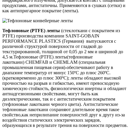
инфракрасного излучения, допускается контакт с пищевыми
продуктами, антистатичны. Применяются в сушках (сетки) и
как антипригарное покрытие (ленты).
Тефлоновые (PTFE) ленты
(стеклоткани с покрытием из
PTFE) производства компании SAINT-GOBAIN
PERFORMANCE PLASTICS (Германия) выпускаются с
различной структурой поверхности от гладкой до
текстурированной, толщиной от 0,05 до 2 мм и шириной до
4,5 м.
Тефлоновые (PTFE) ленты(тефлоновые
лакоткани) СHEMFAB и CHEMLAM (специальная
промышленная пищевая серия)-обеспечивают работу в
диапазоне температур от минус 150ºC до плюс 260ºC.
(кратковременно до плюс 300ºC);
ленты обладают высокой
прочностью на разрыв и гибкостью,
имеют превосходную
химическую стойкость, физиологически инертны и обладают
антиадгезионными свойствами,
могут быть как
диэлектрическими, так и с антистатическим покрытием
(тефлоновые лакоткани черного цвета). Антистатические
тефлоновые лакоткани сохраняют длительное время такое
свойство,как неприлипание поверхностей друг к другу из-за
воздействия статических электрических зарядов,
образующихся в результате трения на поверхности предметов.