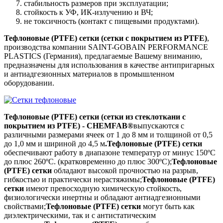
стабильность размеров при эксплуатации;
стойкость к УФ, ИК-излучению и ВЧ;
не токсичность (контакт с пищевыми продуктами).
Тефлоновые (PTFE) сетки (сетки с покрытием из PTFE)
,
производства компании SАINT-GOBAIN PERFORMANCE
PLASTICS (Германия), предлагаемые Вашему вниманию,
предназначены для использования в качестве антипригарных
и антиадгезионных материалов в промышленном
оборудовании.
Тефлоновые (PTFE) сетки (сетки из стеклоткани с
покрытием из PTFE) - CHEMFAB®
выпускаются с
различными размерами ячеек от 1 до 8 мм и толщиной от 0,5
до 1,0 мм и шириной до 4,5 м
.
Тефлоновые (PTFE) сетки
обеспечивают работу в диапазоне температур от минус 150ºC
до плюс 260ºC. (кратковременно до плюс 300ºC);
Тефлоновые
(PTFE)
сетки
обладают высокой прочностью на разрыв,
гибкостью и практически нерастяжимы;
Тефлоновые (PTFE)
сетки
имеют превосходную химическую стойкость,
физиологически инертны и обладают антиадгезионными
свойствами;
Тефлоновые (PTFE) сетки
могут быть как
диэлектрическими, так и с антистатическим