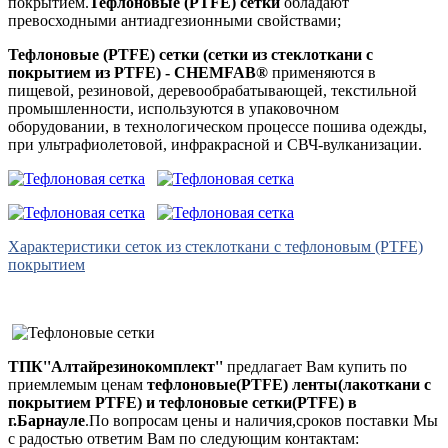
покрытием.
Тефлоновые (PTFE) сетки
обладают
превосходными антиадгезионными свойствами;
Тефлоновые (PTFE) сетки (сетки из стеклоткани с
покрытием из PTFE) - CHEMFAB®
применяются в
пищевой, резиновой, деревообрабатывающей, текстильной
промышленности, используются в упаковочном
оборудовании, в технологическом процессе пошива одежды,
при ультрафиолетовой, инфракрасной и СВЧ-вулканизации.
Характеристики сеток из стеклоткани с тефлоновым (PTFE)
покрытием
ТПК''Алтайрезинокомплект''
предлагает Вам купить по
приемлемым ценам
тефлоновые(PTFE) ленты(лакоткани с
покрытием PTFE) и тефлоновые сетки(PTFE) в
г.Барнауле
.По вопросам цены и наличия,сроков поставки Мы
с радостью ответим Вам по следующим контактам: