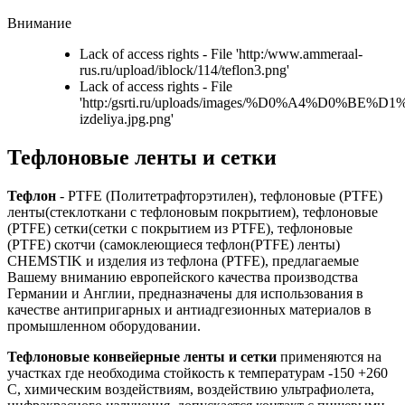
Внимание
Lack of access rights - File 'http:/www.ammeraal-
rus.ru/upload/iblock/114/teflon3.png'
Lack of access rights - File
'http:/gsrti.ru/uploads/images/%D0%A4%D
izdeliya.jpg.png'
Тефлоновые ленты и сетки
Тефлон
- PTFE (Политетрафторэтилен), тефлоновые (PTFE)
ленты(стеклоткани с тефлоновым покрытием), тефлоновые
(PTFE) сетки(сетки с покрытием из PTFE), тефлоновые
(PTFE) скотчи (самоклеющиеся тефлон(PTFE) ленты)
CHEMSTIK и изделия из тефлона (PTFE), предлагаемые
Вашему вниманию европейского качества производства
Германии и Англии, предназначены для использования в
качестве антипригарных и антиадгезионных материалов в
промышленном оборудовании.
Тефлоновые конвейерные ленты и сетки
применяются на
участках где необходима стойкость к температурам -150 +260
С, химическим воздействиям, воздействию ультрафиолета,