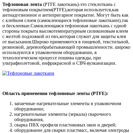
Тефлоновая лента
(PTFE лакоткань)-это стеклоткань с
тефлоновым покрытием(PTFE),которая используется,как
антиадгезионное и антипригарное покрытие. Могут быть как
с клейким слоем (самоклеющиеся тефлоновые лакоткани),так
и бесклеевые.Самоклеющаяся тефлоновая лакоткань с одной
стороны покрыта высокотемпературным силиконовым клеем
с желтой подложкой из пвх,которая служит для защиты клея
от высыхания.Широко применяются в пищевой, текстильной,
резиновой, деревообрабатывающей промышленности. широко
используются в упаковочном оборудовании, в
технологическом процессе пошива одежды, при
ультрафиолетовой, инфракрасной и СВЧ-вулканизации.
Область применения тефлоновые ленты (PTFE):
запаечные нагревательные элементы в упаковочном
оборудовании;
нагревательные элементы (зеркала) сварочного
оборудования,
сварка ПВХ профиля пластиковых окон и дверей;
оборудование для сварки пластмасс, включая электроды